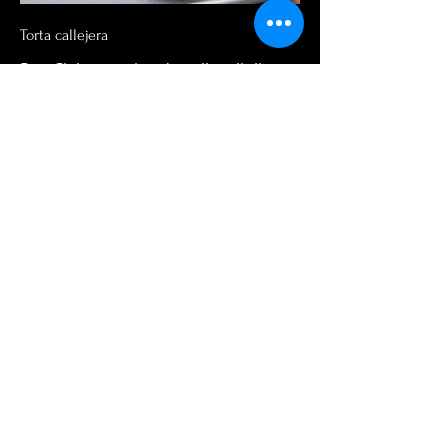
Torta callejera
Pan Ciabatta, pico de gallo, alioli,
aguacate, queso fresco, salsa
chipotle, carne de birria con su
respectivo caldo para acompañar.
$ 40.000
HORARIOS
LUNES A MIÉRCOLES
12M - 11PM
JUEVES, VIERNES Y
SÁBADO
12M - 1AM
DOMINGOS
12M- 8PM